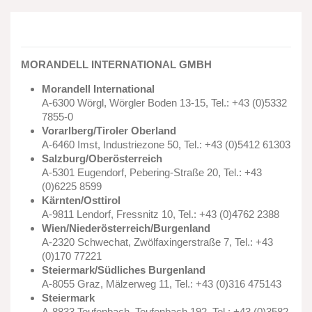
MORANDELL INTERNATIONAL GMBH
Morandell International
A-6300 Wörgl, Wörgler Boden 13-15, Tel.: +43 (0)5332
7855-0
Vorarlberg/Tiroler Oberland
A-6460 Imst, Industriezone 50, Tel.: +43 (0)5412 61303
Salzburg/Oberösterreich
A-5301 Eugendorf, Pebering-Straße 20, Tel.: +43
(0)6225 8599
Kärnten/Osttirol
A-9811 Lendorf, Fressnitz 10, Tel.: +43 (0)4762 2388
Wien/Niederösterreich/Burgenland
A-2320 Schwechat, Zwölfaxingerstraße 7, Tel.: +43
(0)170 77221
Steiermark/Südliches Burgenland
A-8055 Graz, Mälzerweg 11, Tel.: +43 (0)316 475143
Steiermark
A-8833 Teufenbach, Teufenbach 192, Tel.: +43 (0)3582