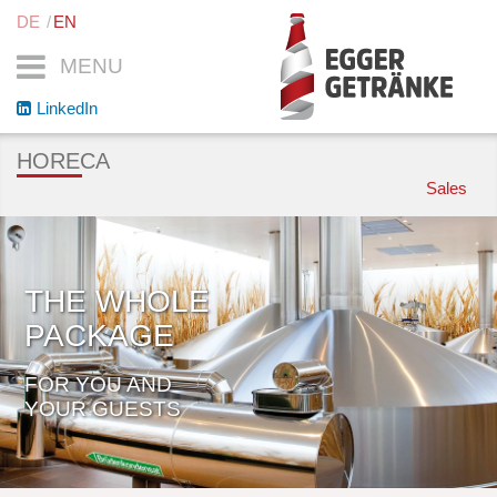
DE
EN
MENU
LinkedIn
HORECA
Sales
THE WHOLE
PACKAGE
FOR YOU AND
YOUR GUESTS