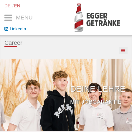
DE
EN
MENU
LinkedIn
Career
DEINE LEHRE
MIT JOBGARANTIE