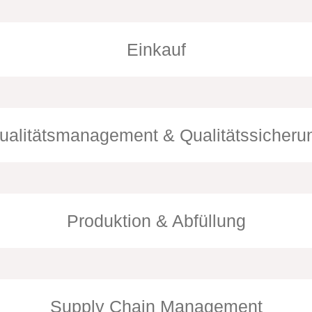
Regionalverkaufsleiter Gastronomie West
Re
André Ney
Ti
Michael Hollenstein
Ha
+43 664 8522985
+4
+43 664 6195244
+4
Einkauf
ualitätsmanagement & Qualitätssicheru
Produktion & Abfüllung
Leitung Instandhaltung
Br
Michael Lukas
Jo
+4
Supply Chain Management