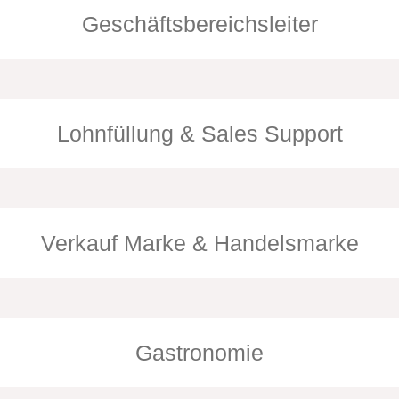
Geschäftsbereichsleiter
Lohnfüllung & Sales Support
Sales Manager
Lisa Speiser, MA
+43 664 8522656
Verkauf Marke & Handelsmarke
Leitung Sales Support
Mario Mettler
Leitung Verkauf Marke & Handelsmarke
Ma
+43 664 8522507
Thomas Taschner
Ri
+43 664 8196882
+4
Gastronomie
Senior Key Account Manager
Se