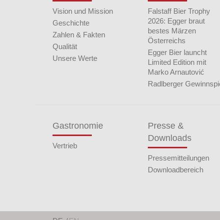
Vision und Mission
Falstaff Bier Trophy
2026: Egger braut
Geschichte
bestes Märzen
Zahlen & Fakten
Österreichs
Qualität
Egger Bier launcht
Unsere Werte
Limited Edition mit
Marko Arnautović
Radlberger Gewinnspi
Gastronomie
Presse &
Downloads
Vertrieb
Pressemitteilungen
Downloadbereich