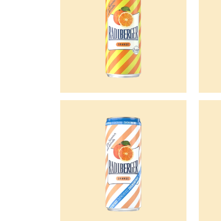
Radlberger
Radlbe
Orange
Anana
Zuckerfrei
Zucker