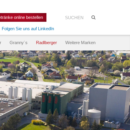
Suchen:
Suche
tränke online bestellen
starten
Folgen Sie uns auf LinkedIn
r
Granny´s
Radlberger
Weitere Marken