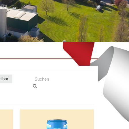
llbar
Radlberger
Minecraft