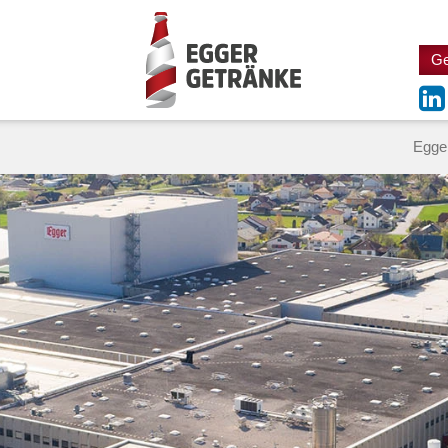
Ge
Egge