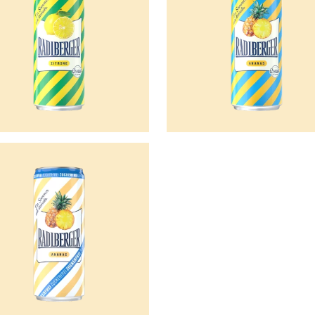
rger
s
frei