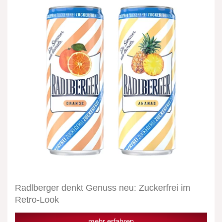
Genuss
neu:
Zuckerfrei
im
Retro-
Look
Radlberger denkt Genuss neu: Zuckerfrei im
Retro-Look
mehr erfahren