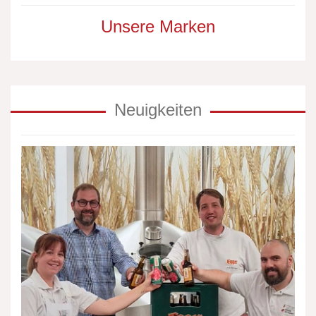
Unsere Marken
Neuigkeiten
Falstaff
Bier
Trophy
2026:
Egger
braut
bestes
Märzen
Österreichs