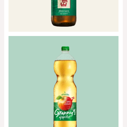
Granny's
Apfelsaft
g'spritzt