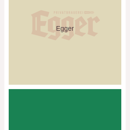
Egger
Granny
´s