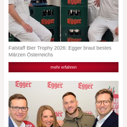
Falstaff Bier Trophy 2026: Egger braut bestes
Märzen Österreichs
mehr erfahren
Egger
Bier
launcht
Limited
Edition
mit
Marko
Arnautović