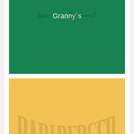
Granny´s
Radlberger