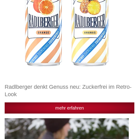
Look
Radlberger denkt Genuss neu: Zuckerfrei im Retro-
Look
mehr erfahren
Egger
Getränke
bringt