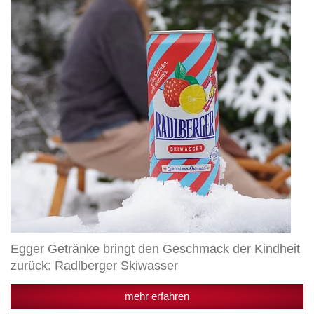
den
Geschmack
der
Kindheit
zurück:
Radlberger
Skiwasser
Egger Getränke bringt den Geschmack der Kindheit
zurück: Radlberger Skiwasser
mehr erfahren