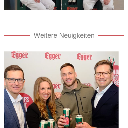
Weitere Neuigkeiten
Egger
Bier
launcht
Limited
Edition
mit
Marko
Arnautović