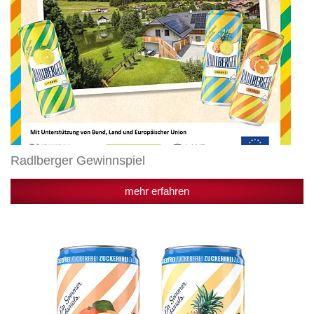
Radlberger Gewinnspiel
mehr erfahren
Radlberger
denkt
Genuss
neu:
Zuckerfrei
im
Retro-