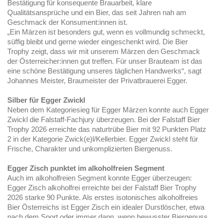
Bestätigung für konsequente Brauarbeit, klare
Qualitätsansprüche und ein Bier, das seit Jahren nah am
Geschmack der Konsument:innen ist.
„Ein Märzen ist besonders gut, wenn es vollmundig schmeckt,
süffig bleibt und gerne wieder eingeschenkt wird. Die Bier
Trophy zeigt, dass wir mit unserem Märzen den Geschmack
der Österreicher:innen gut treffen. Für unser Brauteam ist das
eine schöne Bestätigung unseres täglichen Handwerks“, sagt
Johannes Meister, Braumeister der Privatbrauerei Egger.
Silber für Egger Zwickl
Neben dem Kategoriesieg für Egger Märzen konnte auch Egger
Zwickl die Falstaff-Fachjury überzeugen. Bei der Falstaff Bier
Trophy 2026 erreichte das naturtrübe Bier mit 92 Punkten Platz
2 in der Kategorie Zwick(e)l/Kellerbier. Egger Zwickl steht für
Frische, Charakter und unkomplizierten Biergenuss.
Egger Zisch punktet im alkoholfreien Segment
Auch im alkoholfreien Segment konnte Egger überzeugen:
Egger Zisch alkoholfrei erreichte bei der Falstaff Bier Trophy
2026 starke 90 Punkte. Als erstes isotonisches alkoholfreies
Bier Österreichs ist Egger Zisch ein idealer Durstlöscher, etwa
nach dem Sport oder immer dann, wenn bewusster Biergenuss