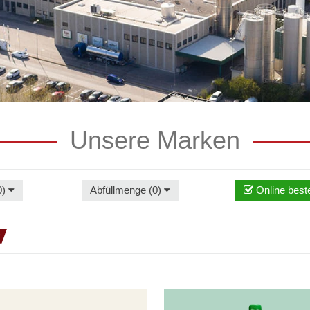
Unsere Marken
0)
Abfüllmenge (0)
Online beste
Granny's
Apfelsaft