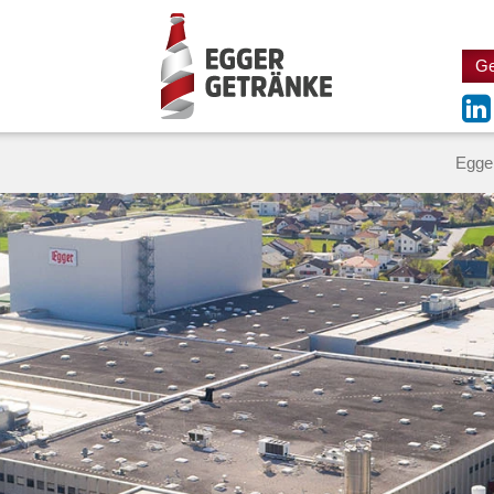
Ge
Egge