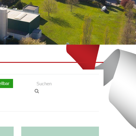
llbar
Granny's
Still