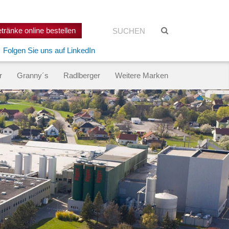
Suchen:
Suche
tränke online bestellen
starten
Folgen Sie uns auf LinkedIn
r
Granny´s
Radlberger
Weitere Marken