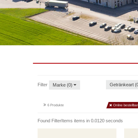
Filter
Getränkeart (
Marke (0)
6 Produkte
Online bestellbar
Found FilterItems items in 0.0120 seconds
Egger
Egger
Märzen
Zisch