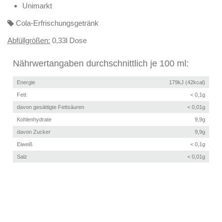
Unimarkt
Cola-Erfrischungsgetränk
Abfüllgrößen:
0,33l Dose
Nährwertangaben durchschnittlich je 100 ml:
Energie
179kJ (42kcal)
Fett
< 0,1g
davon gesättigte Fettsäuren
< 0,01g
Kohlenhydrate
9,9g
davon Zucker
9,9g
Eiweiß
< 0,1g
Salz
< 0,01g