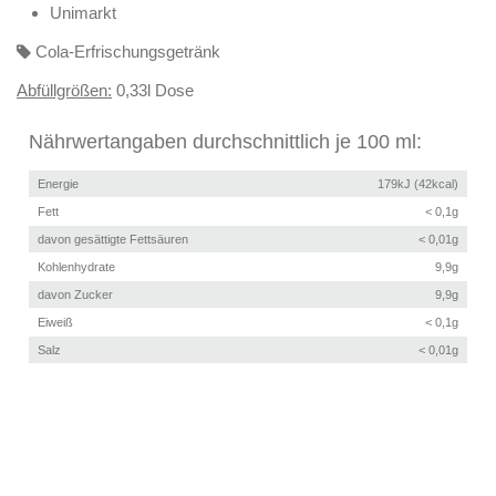
Unimarkt
Cola-Erfrischungsgetränk
Abfüllgrößen:
0,33l Dose
Nährwertangaben durchschnittlich je 100 ml:
Energie
179kJ (42kcal)
Fett
< 0,1g
davon gesättigte Fettsäuren
< 0,01g
Kohlenhydrate
9,9g
davon Zucker
9,9g
Eiweiß
< 0,1g
Salz
< 0,01g