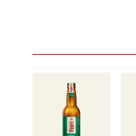
Egger
Egger
Märzen
Hopf'n'