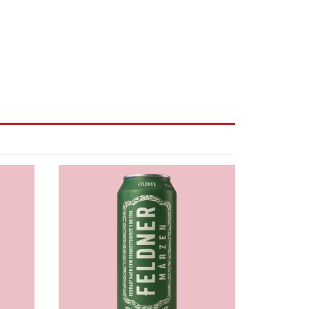
Feldner
Märzen