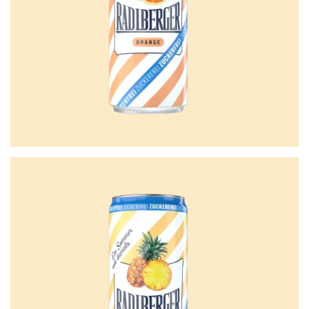
Radlberger
Ananas
Zuckerfrei