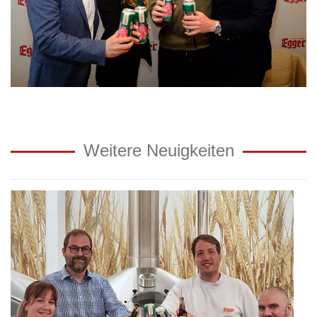
Weitere Neuigkeiten
Falstaff
Bier
Trophy
2026:
Egger
braut
bestes
Märzen
Österreichs