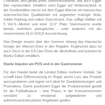
Charakter, also genau jenes Selbstverständnis, das auch Egger
Bier repräsentiert. Inhaltlich setzt Egger auf Verlässlichkeit: In
der Sonderedition steckt mit dem Egger Märzen ein klassisches
österreichisches Qualitätsbier mit angenehm malziger Note,
milder Hopfung und vollem Geschmack. Das süffige Vollbier mit
5 Vol.% Alkohol und einer 11,5° Plato Stammwürze wurde
bereits mehrfach preisgekrönt - unter anderem mit der
renommierten DLG-GOLD Auszeichnung.
Das Design ersetzt über den Sommer hinweg das klassische
Design der Märzen-Dose in den Regalen. Ergänzend dazu ist
auch Zisch in der 0,5-Liter-Dose als alkoholfreie und isotonische
Marko Edition erhältlich.
Starke Impulse am POS und in der Gastronomie
Für den Handel bietet die Limited Edition mehrere Vorteile: Sie
schafft klare Differenzierung im Regal, weckt Lust, das Produkt
auszuprobieren und eignet sich ideal für Zweitplatzierungen und
Promotions. Damit positioniert Egger die Produktneuheit gezielt
für die Fußballsaison – eine Phase, in der Konsument:innen
verstärkt zu emotional aufgeladenen und
aufmerksamkeitsstarken Angeboten greifen.