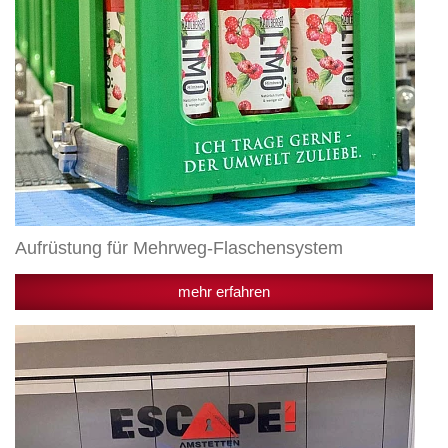
Aufrüstung für Mehrweg-Flaschensystem
mehr erfahren
Egger
Getränke
Lehrlingsausflug
2024