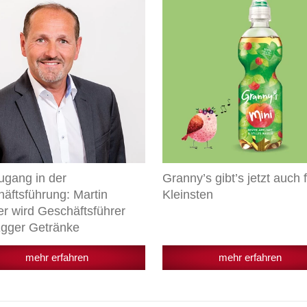
gibt’s
jetzt
ftsführung:
auch
für
r
die
Kleinsten
ftsführer
ke
gang in der
Granny’s gibt’s jetzt auch f
äftsführung: Martin
Kleinsten
er wird Geschäftsführer
gger Getränke
mehr erfahren
mehr erfahren