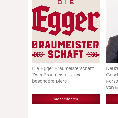
Egger
in
Braumeisterschaft:
der
Zwei
Geschä
Braumeister
Martin
-
Forste
zwei
wird
besondere
Geschä
Biere
von
Egger
Geträn
Die Egger Braumeisterschaft:
Neuzu
Zwei Braumeister - zwei
Gesch
besondere Biere
Forst
von E
mehr erfahren