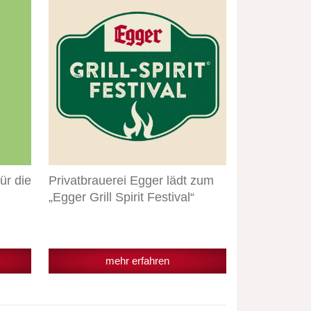
Egger
lädt
zum
„Egger
Grill
Spirit
Festival“
ür die
Privatbrauerei Egger lädt zum
„Egger Grill Spirit Festival“
mehr erfahren