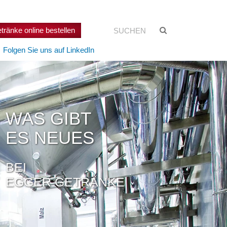
Suchen:
Suche
tränke online bestellen
starten
Folgen Sie uns auf LinkedIn
WAS GIBT
ES NEUES
BEI
EGGER GETRÄNKE