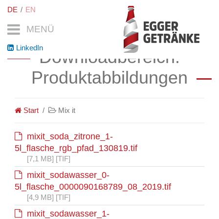
DE
EN
MENÜ
LinkedIn
Downloadbereich:
Produktabbildungen
Start
Mix it
mixit_soda_zitrone_1-
5l_flasche_rgb_pfad_130819.tif
[7,1 MB] [TIF]
mixit_sodawasser_0-
5l_flasche_0000090168789_08_2019.tif
[4,9 MB] [TIF]
mixit_sodawasser_1-