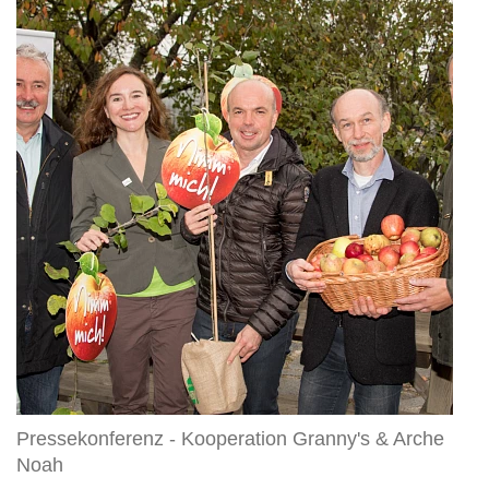
-
Kooperation
Granny's
&
Arche
Noah
Pressekonferenz - Kooperation Granny's & Arche
Noah