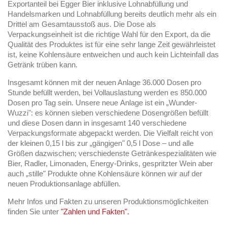
Exportanteil bei Egger Bier inklusive Lohnabfüllung und
Handelsmarken und Lohnabfüllung bereits deutlich mehr als ein
Drittel am Gesamtausstoß aus. Die Dose als
Verpackungseinheit ist die richtige Wahl für den Export, da die
Qualität des Produktes ist für eine sehr lange Zeit gewährleistet
ist, keine Kohlensäure entweichen und auch kein Lichteinfall das
Getränk trüben kann.
Insgesamt können mit der neuen Anlage 36.000 Dosen pro
Stunde befüllt werden, bei Vollauslastung werden es 850.000
Dosen pro Tag sein. Unsere neue Anlage ist ein „Wunder-
Wuzzi": es können sieben verschiedene Dosengrößen befüllt
und diese Dosen dann in insgesamt 140 verschiedene
Verpackungsformate abgepackt werden. Die Vielfalt reicht von
der kleinen 0,15 l bis zur „gängigen" 0,5 l Dose – und alle
Größen dazwischen; verschiedenste Getränkespezialitäten wie
Bier, Radler, Limonaden, Energy-Drinks, gespritzter Wein aber
auch „stille" Produkte ohne Kohlensäure können wir auf der
neuen Produktionsanlage abfüllen.
Mehr Infos und Fakten zu unseren Produktionsmöglichkeiten
finden Sie unter
"Zahlen und Fakten".