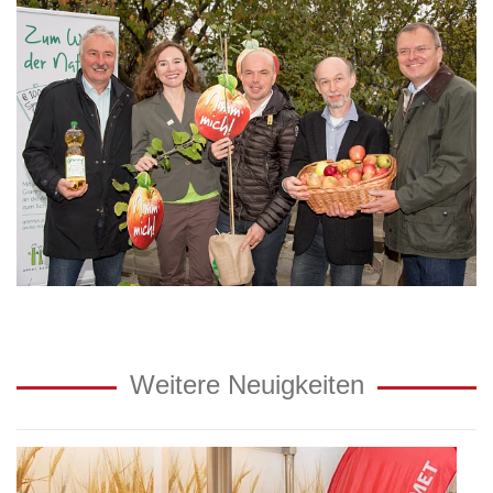
Weitere Neuigkeiten
Transgourmet
und