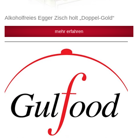
Alkoholfreies Egger Zisch holt „Doppel-Gold“
mehr erfahren
Erstmalig
auf
der
Gulfood
Messe
in
Dubai