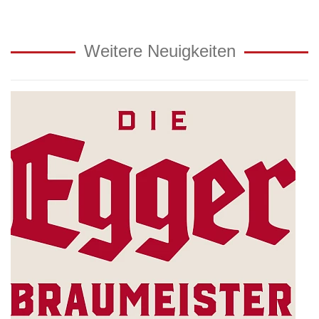
Weitere Neuigkeiten
Die
Egger
Braumeisterschaft:
Zwei
Braumeister
-
zwei
besondere
Biere