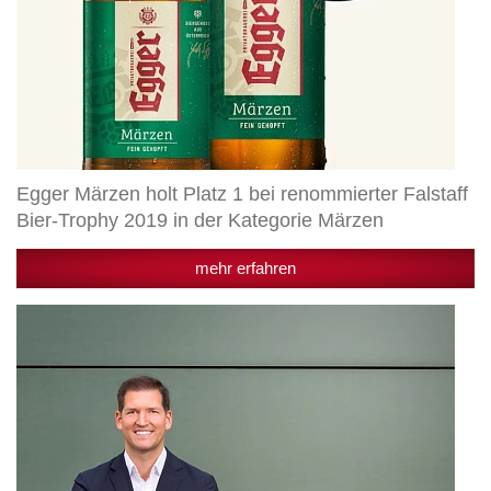
der
Kategorie
Märzen
Egger Märzen holt Platz 1 bei renommierter Falstaff
Bier-Trophy 2019 in der Kategorie Märzen
mehr erfahren
Neuzugang
bei
Egger
Getränke:
Sebastian
Stieger
übernimmt
Verkaufsleitung
Österreich