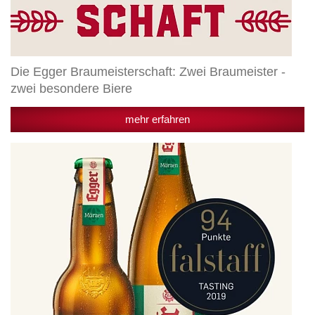
Die Egger Braumeisterschaft: Zwei Braumeister -
zwei besondere Biere
mehr erfahren
Egger
Märzen
holt
Platz
1
bei
renommierter
Falstaff
Bier-
Trophy
2019
in