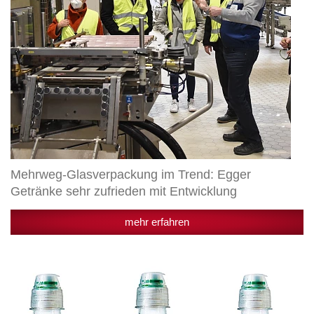
Entwicklung
Mehrweg-Glasverpackung im Trend: Egger
Getränke sehr zufrieden mit Entwicklung
mehr erfahren
Neu
im
Lebensmittelhandel:
PJ
Masks