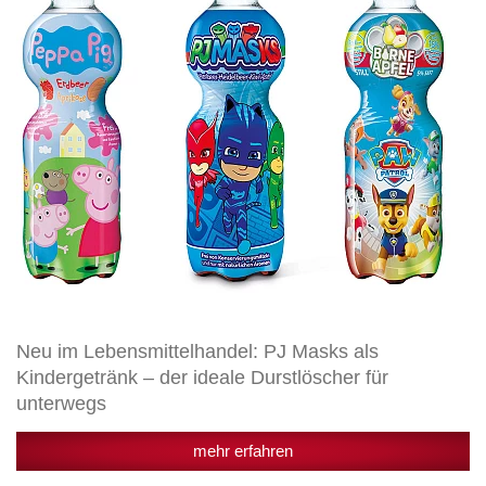
als
Kindergetränk
–
der
ideale
Durstlöscher
für
unterwegs
Neu im Lebensmittelhandel: PJ Masks als
Kindergetränk – der ideale Durstlöscher für
unterwegs
mehr erfahren