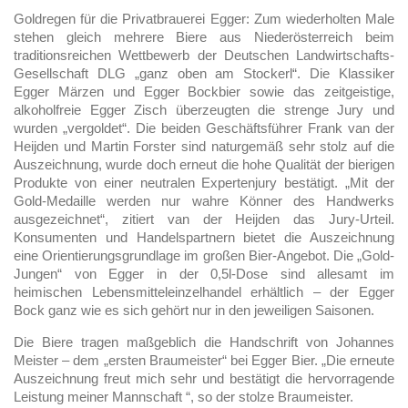
Goldregen für die Privatbrauerei Egger: Zum wiederholten Male
stehen gleich mehrere Biere aus Niederösterreich beim
traditionsreichen Wettbewerb der Deutschen Landwirtschafts-
Gesellschaft DLG „ganz oben am Stockerl“. Die Klassiker
Egger Märzen und Egger Bockbier sowie das zeitgeistige,
alkoholfreie Egger Zisch überzeugten die strenge Jury und
wurden „vergoldet“. Die beiden Geschäftsführer Frank van der
Heijden und Martin Forster sind naturgemäß sehr stolz auf die
Auszeichnung, wurde doch erneut die hohe Qualität der bierigen
Produkte von einer neutralen Expertenjury bestätigt. „Mit der
Gold-Medaille werden nur wahre Könner des Handwerks
ausgezeichnet“, zitiert van der Heijden das Jury-Urteil.
Konsumenten und Handelspartnern bietet die Auszeichnung
eine Orientierungsgrundlage im großen Bier-Angebot. Die „Gold-
Jungen“ von Egger in der 0,5l-Dose sind allesamt im
heimischen Lebensmitteleinzelhandel erhältlich – der Egger
Bock ganz wie es sich gehört nur in den jeweiligen Saisonen.
Die Biere tragen maßgeblich die Handschrift von Johannes
Meister – dem „ersten Braumeister“ bei Egger Bier. „Die erneute
Auszeichnung freut mich sehr und bestätigt die hervorragende
Leistung meiner Mannschaft “, so der stolze Braumeister.