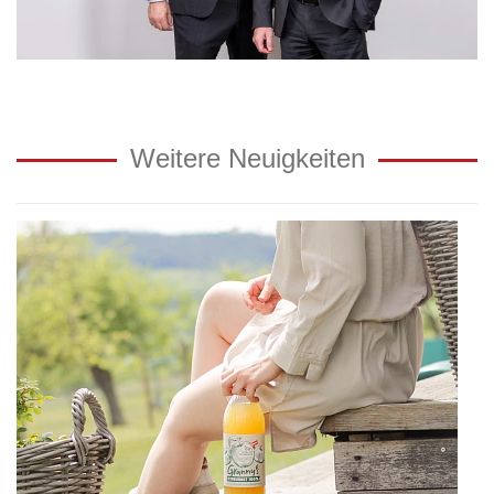
Weitere Neuigkeiten
Granny’s
Streuobst
100%
zur
Top
Innovation
2020
gekürt