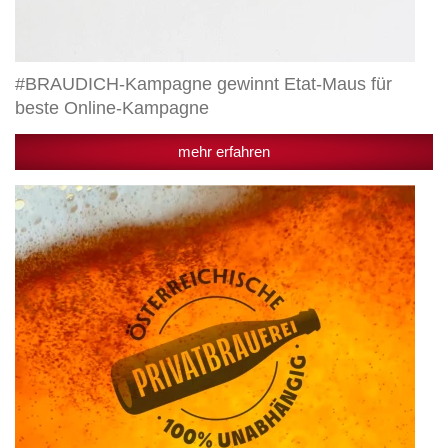
#BRAUDICH-Kampagne gewinnt Etat-Maus für
beste Online-Kampagne
mehr erfahren
Egger
ist
Mitglied
der
unabhängigen
Privatbrauereien
Österreichs