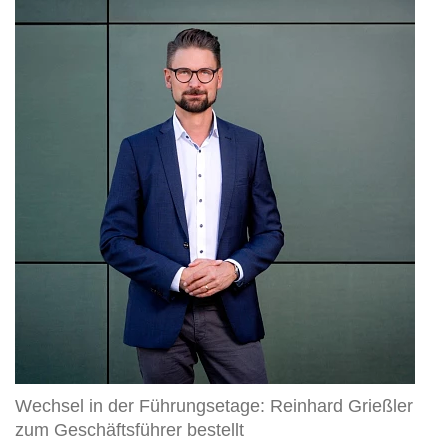
in
der
Führungsetage:
Reinhard
Grießler
zum
Geschäftsführer
bestellt
Wechsel in der Führungsetage: Reinhard Grießler
zum Geschäftsführer bestellt