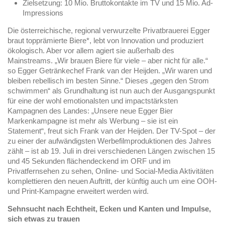
Zielsetzung: 10 Mio. Bruttokontakte im TV und 15 Mio. Ad-
Impressions
Die österreichische, regional verwurzelte Privatbrauerei Egger
braut topprämierte Biere*, lebt von Innovation und produziert
ökologisch. Aber vor allem agiert sie außerhalb des
Mainstreams. „Wir brauen Biere für viele – aber nicht für alle.“
so Egger Getränkechef Frank van der Heijden. „Wir waren und
bleiben rebellisch im besten Sinne.“ Dieses „gegen den Strom
schwimmen“ als Grundhaltung ist nun auch der Ausgangspunkt
für eine der wohl emotionalsten und impactstärksten
Kampagnen des Landes: „Unsere neue Egger Bier
Markenkampagne ist mehr als Werbung – sie ist ein
Statement“, freut sich Frank van der Heijden. Der TV-Spot – der
zu einer der aufwändigsten Werbefilmproduktionen des Jahres
zählt – ist ab 19. Juli in drei verschiedenen Längen zwischen 15
und 45 Sekunden flächendeckend im ORF und im
Privatfernsehen zu sehen, Online- und Social-Media Aktivitäten
komplettieren den neuen Auftritt, der künftig auch um eine OOH-
und Print-Kampagne erweitert werden wird.
Sehnsucht nach Echtheit, Ecken und Kanten und Impulse,
sich etwas zu trauen