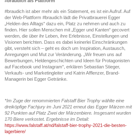
#braudich als Plattform
#braudich ist aber mehr als ein Statement, es ist ein Aufruf. Auf
der Web-Plattform #braudich lädt die Privatbrauerei Egger
„Helden des Alltags“ dazu ein, Platz zu nehmen und auch zu
finden. Hier sollen Menschen mit „Egger und Kanten“ gecovert
werden, die über ihr Leben, ihre Erlebnisse, Einstellungen und
Visionen berichten. Dass es dabei keinerlei Einschränkungen
gibt, versteht sich – geht es doch um Inspiration, Austausch,
Anregungen und Mut zur Veränderung. „Wir freuen uns auf
Bewerbungen, Heldengeschichten und Ideen für Protagonisten
auf Facebook und Instagram“, erklären Sebastian Stieger,
Verkaufs- und Marketingleiter und Katrin Afflenzer, Brand-
Managerin bei Egger Getränke.
*Im Zuge der renommierten Falstaff Bier Trophy wählte eine
dreiköpfige Fachjury im Juni 2021 erneut das Egger Märzen mit
92 Punkten auf Platz Zwei der Märzenbiere. Insgesamt wurden
170 Biere verkostet. Ergebnisse im Detail:
https://www.falstaff.at/nd/falstaff-bier-trophy-2021-die-besten-
lagerbiere/