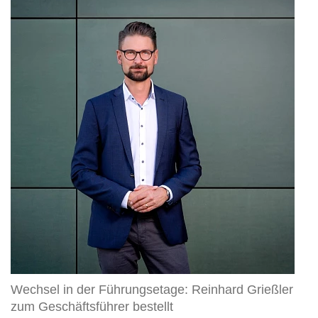
in
der
Führungsetage:
Reinhard
Grießler
zum
Geschäftsführer
bestellt
Wechsel in der Führungsetage: Reinhard Grießler
zum Geschäftsführer bestellt