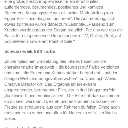
eine große, kreative Spielweise für ein emotionales,
aufforderndes, berührendes, poetisches und kantiges
Statement. Ausgangsidee war die solide Marktstellung von
Egger Bier – und die „Lust auf mehr“. Die Aufforderung, sich
etwas zu trauen wurde dabei zum Leitmotiv. „Passend zum
Kunden wurde daraus der Slogan braudich. Für uns war das die
Basis für entsprechende Umsetzungen in TV, Online, Print, auf
Social-Media sowie am Point of Sale.“
Schwarz-weiß trifft Farbe
„In der optischen Umsetzung des Filmes haben wir die
charakterstarke Imagewelt – die bewusst auf Farbe verzichtet
und somit die Ecken und Kanten stärker hervorhebt – mit der
bierigen Welt stimmungsvoll verwoben“, so Christoph Weihs,
Creative Director Art. Das Ergebnis ist ein extrem
ansprechender, berührender Film, der in drei Längen perfekt
„funktioniert“ und emotionalisiert. „Der Film soll dazu animieren,
so zu sein, wie man ist, es ab und an krachen zu lassen, vor
Freude zu schäumen, aus dem Rahmen zu fallen, Dinge auch
mal anders zu sehen und offen für Neues zu sein“, so Weihs
weiter.