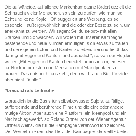
Die aufwändige, auffallende Markenkampagne fördert gezielt die
Sehnsucht vieler Menschen, so sein zu dürfen, wie man ist:
Echt und keine Kopie. „Oft suggeriert uns Werbung, es sei
essenziell, außergewöhnlich und die oder der Beste zu sein, um
anerkannt zu werden. Wir sagen: Sei du selbst– mit allen
Stärken und Schwächen. Wir wollen mit unserer Kampagne
bestehende und neue Kunden ermutigen, sich etwas zu trauen
und die eigenen Ecken und Kanten zu leben. Bei uns heißt das
dann „mit Egger und Kanten“ und #braudich“, so van der Heijden
weiter. „Mit Egger und Kanten bedeutet für uns intern, ein Bier
für Nonkonformisten und Menschen mit Standpunkten zu
brauen. Das entspricht uns sehr, denn wir brauen Bier für viele –
aber nicht für alle.“
#braudich als Leitmotiv
„#braudich ist die Basis für selbstbewusste Sujets, auffällige,
auffordernde und berührende Filme und die eine oder andere
mutige Aktion. Aber auch eine Plattform, ein Ideenpool und ein
Nachschlagewerk“, so Roland Ortner von der Wiener Agentur
Ortner&Weihs, die für die Kampagne verantwortlich zeichnet.
Der Werbefilm - der „das Herz der Kampagne“ darstellt - bietet