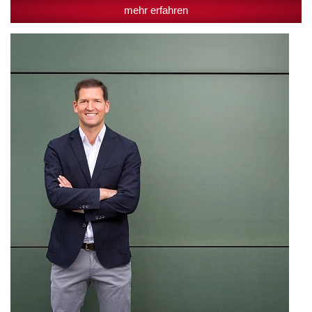
mehr erfahren
Neuzugang
bei
Egger
Getränke:
Sebastian
Stieger
übernimmt
Verkaufsleitung
Österreich