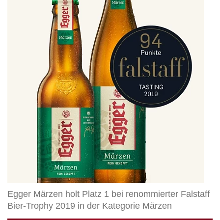
Märzen
holt
Platz
1
bei
renommierter
Falstaff
Bier-
Trophy
2019
in
der
Kategorie
Märzen
Egger Märzen holt Platz 1 bei renommierter Falstaff
Bier-Trophy 2019 in der Kategorie Märzen