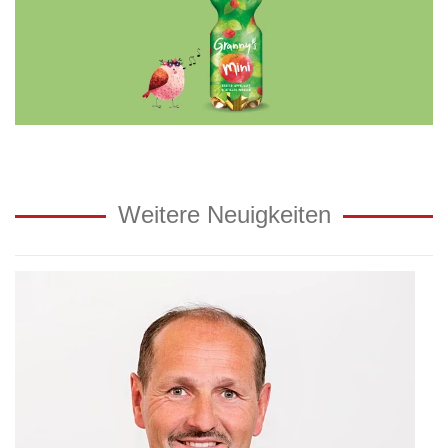
Weitere Neuigkeiten
Neuzugang
in
der
Geschäftsführung:
Martin
Forster
wird
Geschäftsführer
von