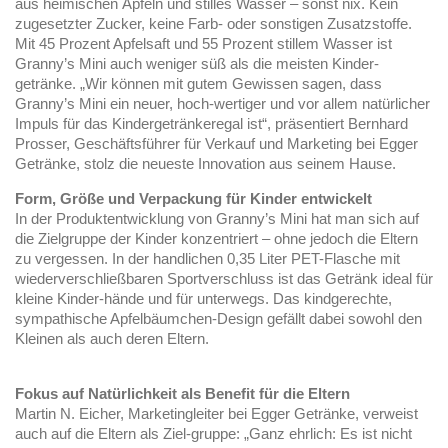
aus heimischen Äpfeln und stilles Wasser – sonst nix. Kein
zugesetzter Zucker, keine Farb- oder sonstigen Zusatzstoffe.
Mit 45 Prozent Apfelsaft und 55 Prozent stillem Wasser ist
Granny’s Mini auch weniger süß als die meisten Kinder-
getränke. „Wir können mit gutem Gewissen sagen, dass
Granny’s Mini ein neuer, hoch-wertiger und vor allem natürlicher
Impuls für das Kindergetränkeregal ist“, präsentiert Bernhard
Prosser, Geschäftsführer für Verkauf und Marketing bei Egger
Getränke, stolz die neueste Innovation aus seinem Hause.
Form, Größe und Verpackung für Kinder entwickelt
In der Produktentwicklung von Granny’s Mini hat man sich auf
die Zielgruppe der Kinder konzentriert – ohne jedoch die Eltern
zu vergessen. In der handlichen 0,35 Liter PET-Flasche mit
wiederverschließbaren Sportverschluss ist das Getränk ideal für
kleine Kinder-hände und für unterwegs. Das kindgerechte,
sympathische Apfelbäumchen-Design gefällt dabei sowohl den
Kleinen als auch deren Eltern.
Fokus auf Natürlichkeit als Benefit für die Eltern
Martin N. Eicher, Marketingleiter bei Egger Getränke, verweist
auch auf die Eltern als Ziel-gruppe: „Ganz ehrlich: Es ist nicht