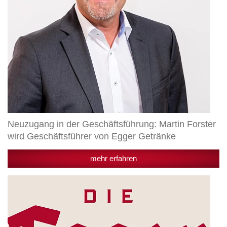
Egger
Getränke
Neuzugang in der Geschäftsführung: Martin Forster
wird Geschäftsführer von Egger Getränke
mehr erfahren
Die
Egger
Braumeisterschaft:
Zwei
Braumeister