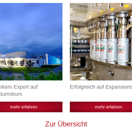
Erfolgreich
m
auf
Expansionskurs
umskurs
arkem Export auf
Erfolgreich auf Expansion
tumskurs
mehr erfahren
mehr erfahren
Zur Übersicht