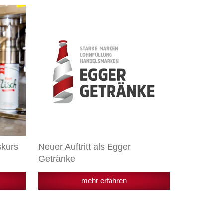
Neuer
Auftritt
als
Egger
Getränke
skurs
Neuer Auftritt als Egger
Getränke
mehr erfahren