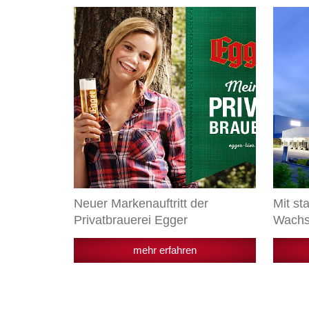
Neuer
Mit
Markenauftritt
starke
der
Export
Privatbrauerei
auf
Egger
Wachst
Neuer Markenauftritt der
Mit st
Privatbrauerei Egger
Wachs
mehr erfahren