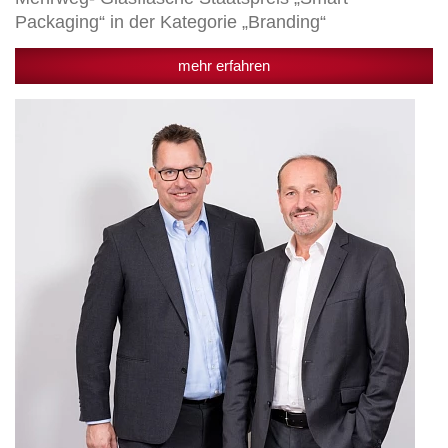
Packaging“ in der Kategorie „Branding“
mehr erfahren
Privatbrauerei
Egger
holt
drei
Mal
„Gold“
beim
DLG-
Biertest
2021