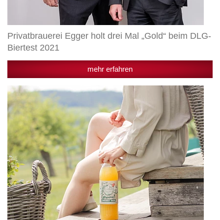
Privatbrauerei Egger holt drei Mal „Gold“ beim DLG-
Biertest 2021
mehr erfahren
Granny’s
Streuobst
100%
zur
Top
Innovation
2020
gekürt