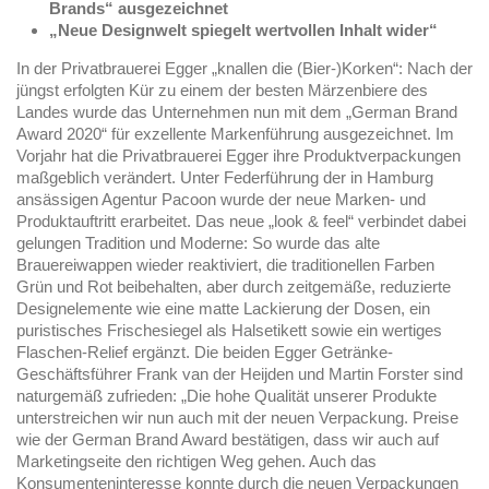
Brands“ ausgezeichnet
„Neue Designwelt spiegelt wertvollen Inhalt wider“
In der Privatbrauerei Egger „knallen die (Bier-)Korken“: Nach der
jüngst erfolgten Kür zu einem der besten Märzenbiere des
Landes wurde das Unternehmen nun mit dem „German Brand
Award 2020“ für exzellente Markenführung ausgezeichnet. Im
Vorjahr hat die Privatbrauerei Egger ihre Produktverpackungen
maßgeblich verändert. Unter Federführung der in Hamburg
ansässigen Agentur Pacoon wurde der neue Marken- und
Produktauftritt erarbeitet. Das neue „look & feel“ verbindet dabei
gelungen Tradition und Moderne: So wurde das alte
Brauereiwappen wieder reaktiviert, die traditionellen Farben
Grün und Rot beibehalten, aber durch zeitgemäße, reduzierte
Designelemente wie eine matte Lackierung der Dosen, ein
puristisches Frischesiegel als Halsetikett sowie ein wertiges
Flaschen-Relief ergänzt. Die beiden Egger Getränke-
Geschäftsführer Frank van der Heijden und Martin Forster sind
naturgemäß zufrieden: „Die hohe Qualität unserer Produkte
unterstreichen wir nun auch mit der neuen Verpackung. Preise
wie der German Brand Award bestätigen, dass wir auch auf
Marketingseite den richtigen Weg gehen. Auch das
Konsumenteninteresse konnte durch die neuen Verpackungen