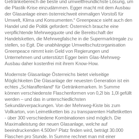
Getränkebereich die beste und umweltfreundlichste Lösung, um
die Plastik-Krise einzudämmen. Egger macht mit dem Ausbau
der Glasanlage einen österreichweit einmaligen Vorstoß für
Umwelt, Klima und Konsumenten.“ Greenpeace sieht auch den
Handel und die Politik gefordert: Österreich brauche eine
verpflichtende Mehrwegquote und die Bereitschaft der
Handelsketten, die Mehrwegfalsche in die Supermarktregale zu
stellen, so Egit. Die unabhängige Umweltschutzorganisation
Greenpeace nimmt kein Geld von Regierungen und
Unternehmen und unterstützt Egger beim Glas-Mehrweg-
Ausbau daher kostenfrei mit ihrem Know-How.
Modernste Glasanlage Österreichs bietet vielseitige
Möglichkeiten Die Glasanlage der neuesten Generation ist ein
echtes „Schlaraffenland“ für Getränkemarken. In Summe
können verschiedenste Flaschenformen von 0,2l bis 1,0l gefüllt
werden – und das in unterschiedlichsten
Sekundärverpackungen. Von der Mehrweg-Kiste bis zum
Vollkarton, von Leimetiketten bis zu transparenten Haftetiketten
- über 300 verschiedene Kombinationen sind möglich. Die
Maximalleistung der neuen Glasanlage, welche auf
beeindruckenden 4.500m² Platz finden wird, beträgt 30.000
Flaschen pro Stunde. In Summe rechnet man mit einer