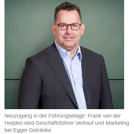
der
Führungsetage:
Frank
van
der
Heijden
wird
Geschäftsführer
Verkauf
und
Marketing
bei
Egger
Getränke
Neuzugang in der Führungsetage: Frank van der
Heijden wird Geschäftsführer Verkauf und Marketing
bei Egger Getränke