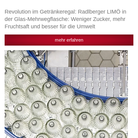
Revolution im Getränkeregal: Radlberger LIMÖ in
der Glas-Mehrwegflasche: Weniger Zucker, mehr
Fruchtsaft und besser für die Umwelt
mehr erfahren
Weichenstellung
für
die
Zukunft:
Egger
Getränke
investiert
25
Mio.
Euro
in
neue
Glasanlage